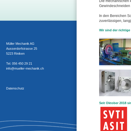
Die mechanischen P
Gewindeschneiden n
In den Bereichen S
zuverlässigen, lan
Wir sind der richtige
Müller Mechanik AG
Ausserdorfstrasse 25
5223 Riniken
Tel. 056 450 29 21
info@mueller-mechanik.ch
Datenschutz
Seit Oktober 2018 sin