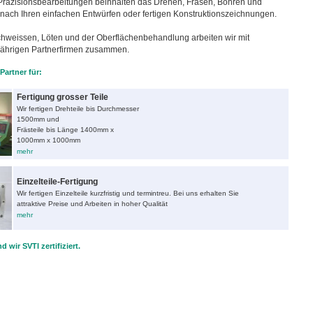
räzisionsbearbeitungen beinhalten das Drehen, Fräsen, Bohren und
ach Ihren einfachen Entwürfen oder fertigen Konstruktionszeichnungen.
chweissen, Löten und der Oberflächenbehandlung arbeiten wir mit
gjährigen Partnerfirmen zusammen.
 Partner für:
Fertigung grosser Teile
Wir fertigen Drehteile bis Durchmesser
1500mm und
Frästeile bis Länge 1400mm x
1000mm x 1000mm
mehr
Einzelteile-Fertigung
Wir fertigen Einzelteile kurzfristig und termintreu. Bei uns erhalten Sie
attraktive Preise und Arbeiten in hoher Qualität
mehr
d wir SVTI zertifiziert.